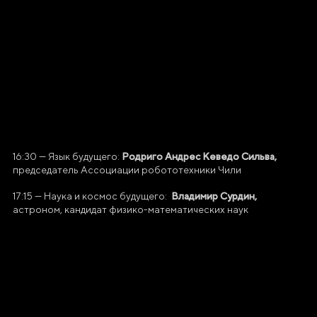
ОГРН
1237700185645
ИНН/КПП
9703137862/770601001
E-mail
info@ano.dea.ru
Родриго Андрес Кеведо Сильва,
16:30 — Язык будущего:
председатель Ассоциации робототехники Чили
Владимир Сурдин,
17:15 — Наука и космос будущего:
астроном, кандидат физико-математических наук