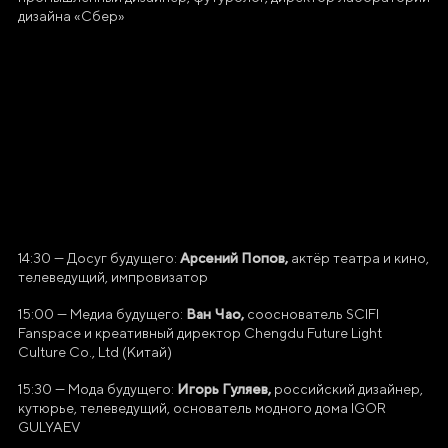
дизайна «Сбер»
АВТОНОМНАЯ НЕКОММЕРЧЕСКАЯ
ОРГАНИЗАЦИЯ «ДИРЕКЦИЯ
ВЫСТАВКИ ДОСТИЖЕНИЙ
"РОССИЯ"»
Арсений Попов,
14:30 — Досуг будущего:
актёр театра и кино,
телеведущий, импровизатор
Генеральный директор Автономной некоммерческой
организации «Дирекция Выставки Достижений "Россия"»
Ван Чао,
15:00 — Медиа будущего:
сооснователь SCIFI
Fanspace и креативный директор Chengdu Future Light
Наталья Сергеевна Виртуозова
Culture Co., Ltd (Китай)
Юридический адрес
Игорь Гуляев,
15:30 — Мода будущего:
российский дизайнер,
119180, город Москва, пер Бродников, д. 7
кутюрье, телеведущий, основатель модного дома IGOR
GULYAEV
стр. 2